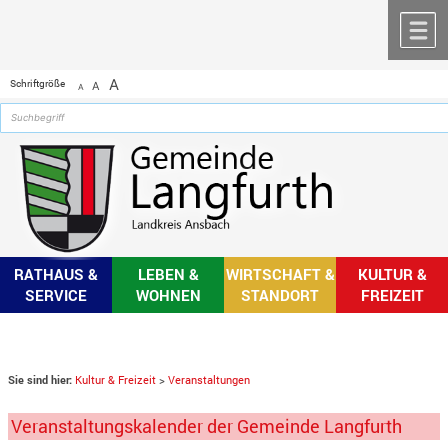
Zum Inhalt
,
zur Navigation
oder
zur Startseite
springen.
chließen
M
A
Schriftgröße
A
A
RATHAUS &
LEBEN &
WIRTSCHAFT &
KULTUR &
SERVICE
WOHNEN
STANDORT
FREIZEIT
Sie sind hier:
Kultur & Freizeit
>
Veranstaltungen
Veranstaltungskalender der Gemeinde Langfurth