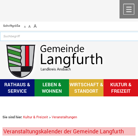
Zum Inhalt
,
zur Navigation
oder
zur Startseite
springen.
chließen
M
A
Schriftgröße
A
A
RATHAUS &
LEBEN &
WIRTSCHAFT &
KULTUR &
SERVICE
WOHNEN
STANDORT
FREIZEIT
Sie sind hier:
Kultur & Freizeit
>
Veranstaltungen
Veranstaltungskalender der Gemeinde Langfurth