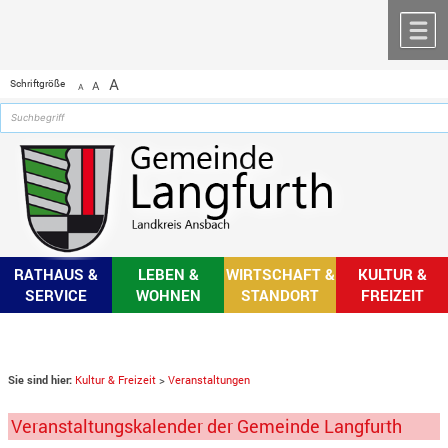
Zum Inhalt
,
zur Navigation
oder
zur Startseite
springen.
chließen
M
A
Schriftgröße
A
A
RATHAUS &
LEBEN &
WIRTSCHAFT &
KULTUR &
SERVICE
WOHNEN
STANDORT
FREIZEIT
Sie sind hier:
Kultur & Freizeit
>
Veranstaltungen
Veranstaltungskalender der Gemeinde Langfurth