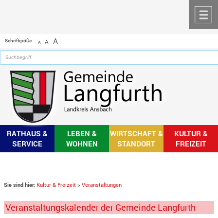
Zum Inhalt
,
zur Navigation
oder
zur Startseite
springen.
chließen
M
A
Schriftgröße
A
A
RATHAUS &
LEBEN &
WIRTSCHAFT &
KULTUR &
SERVICE
WOHNEN
STANDORT
FREIZEIT
Sie sind hier:
Kultur & Freizeit
>
Veranstaltungen
Veranstaltungskalender der Gemeinde Langfurth