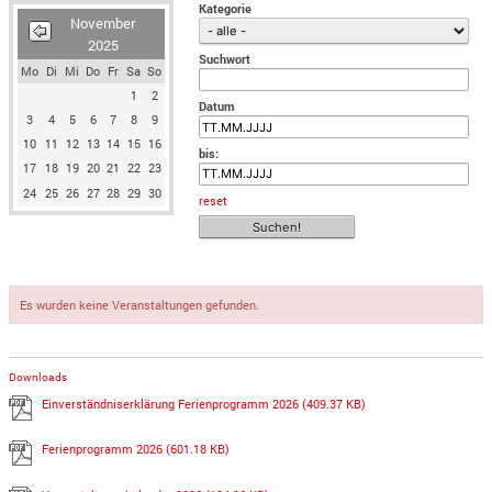
Kategorie
November
2025
Suchwort
Mo
Di
Mi
Do
Fr
Sa
So
1
2
Datum
3
4
5
6
7
8
9
10
11
12
13
14
15
16
bis:
17
18
19
20
21
22
23
24
25
26
27
28
29
30
reset
Es wurden keine Veranstaltungen gefunden.
Downloads
Einverständniserklärung Ferienprogramm 2026
(409.37 KB)
Ferienprogramm 2026
(601.18 KB)