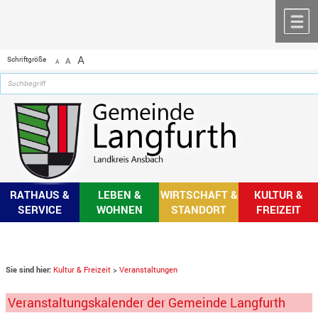
Zum Inhalt
,
zur Navigation
oder
zur Startseite
springen.
chließen
M
A
Schriftgröße
A
A
RATHAUS &
LEBEN &
WIRTSCHAFT &
KULTUR &
SERVICE
WOHNEN
STANDORT
FREIZEIT
Sie sind hier:
Kultur & Freizeit
>
Veranstaltungen
Veranstaltungskalender der Gemeinde Langfurth