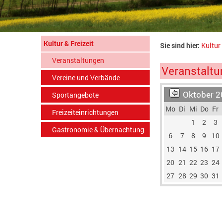
Kultur & Freizeit
Sie sind hier:
Kultur 
Veranstaltungen
Veranstaltu
Vereine und Verbände
Oktober 2
Sportangebote
Mo
Di
Mi
Do
Fr
Freizeiteinrichtungen
1
2
3
Gastronomie & Übernachtung
6
7
8
9
10
13
14
15
16
17
20
21
22
23
24
27
28
29
30
31