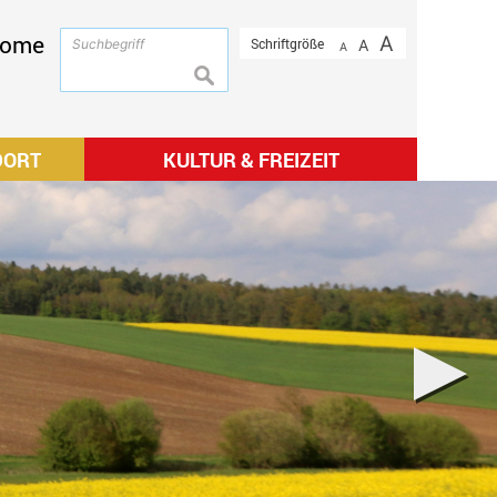
ome
A
Schriftgröße
A
A
suchen
DORT
KULTUR & FREIZEIT