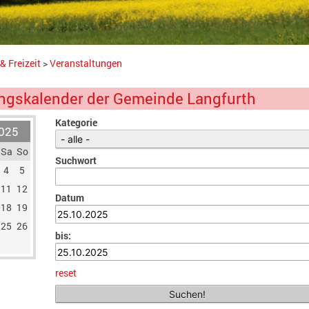
& Freizeit
>
Veranstaltungen
ngskalender der Gemeinde Langfurth
Kategorie
025
Sa
So
Suchwort
4
5
11
12
Datum
18
19
25
26
bis:
reset