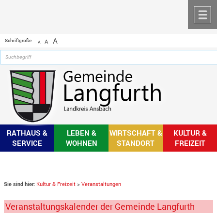
Zum Inhalt
,
zur Navigation
oder
zur Startseite
springen.
chließen
M
A
Schriftgröße
A
A
RATHAUS &
LEBEN &
WIRTSCHAFT &
KULTUR &
SERVICE
WOHNEN
STANDORT
FREIZEIT
Sie sind hier:
Kultur & Freizeit
>
Veranstaltungen
Veranstaltungskalender der Gemeinde Langfurth