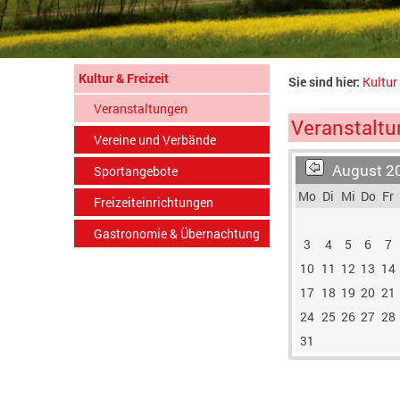
Kultur & Freizeit
Sie sind hier:
Kultur 
Veranstaltungen
Veranstaltu
Vereine und Verbände
August 2
Sportangebote
Mo
Di
Mi
Do
Fr
Freizeiteinrichtungen
Gastronomie & Übernachtung
3
4
5
6
7
10
11
12
13
14
17
18
19
20
21
24
25
26
27
28
31