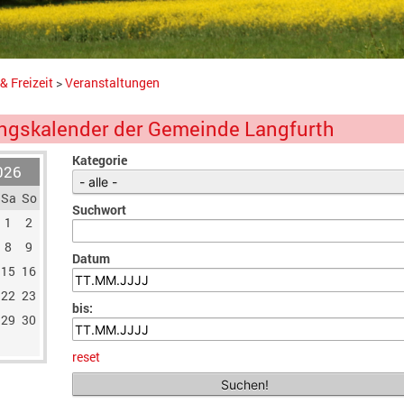
& Freizeit
>
Veranstaltungen
ngskalender der Gemeinde Langfurth
Kategorie
026
Sa
So
Suchwort
1
2
8
9
Datum
15
16
22
23
bis:
29
30
reset