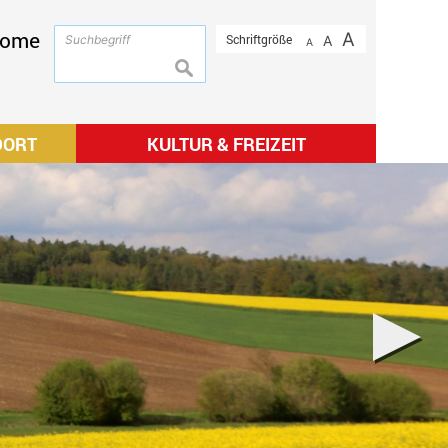
ome
A
Schriftgröße
A
A
suchen
DORT
KULTUR & FREIZEIT