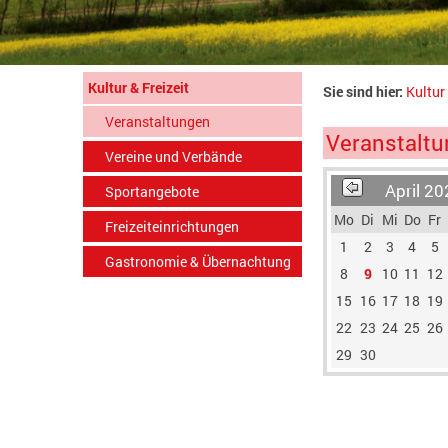
Kultur & Freizeit
Sie sind hier:
Kultur 
Veranstaltungen
Veranstaltu
Vereine und Verbände
April 20
Sportangebote
Mo
Di
Mi
Do
Fr
Freizeiteinrichtungen
1
2
3
4
5
Gastronomie & Übernachtung
8
9
10
11
12
15
16
17
18
19
22
23
24
25
26
29
30