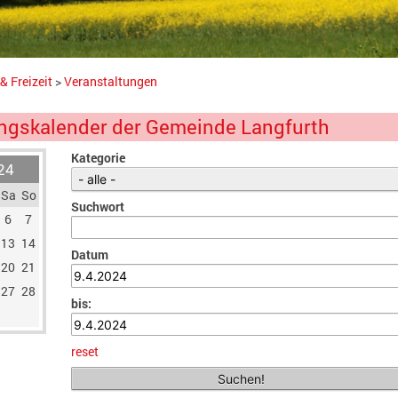
& Freizeit
>
Veranstaltungen
ngskalender der Gemeinde Langfurth
Kategorie
24
Sa
So
Suchwort
6
7
13
14
Datum
20
21
27
28
bis:
reset