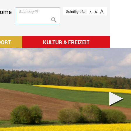
ome
A
Schriftgröße
A
A
suchen
DORT
KULTUR & FREIZEIT