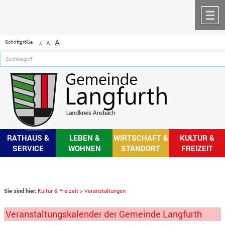
Zum Inhalt
,
zur Navigation
oder
zur Startseite
springen.
chließen
M
A
Schriftgröße
A
A
RATHAUS &
LEBEN &
WIRTSCHAFT &
KULTUR &
SERVICE
WOHNEN
STANDORT
FREIZEIT
Sie sind hier:
Kultur & Freizeit
>
Veranstaltungen
Veranstaltungskalender der Gemeinde Langfurth