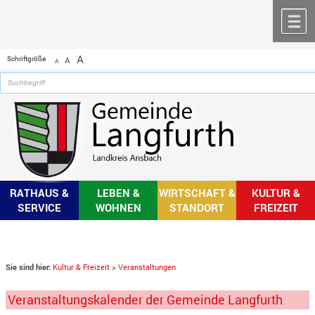
Zum Inhalt
,
zur Navigation
oder
zur Startseite
springen.
chließen
M
A
Schriftgröße
A
A
RATHAUS &
LEBEN &
WIRTSCHAFT &
KULTUR &
SERVICE
WOHNEN
STANDORT
FREIZEIT
Sie sind hier:
Kultur & Freizeit
>
Veranstaltungen
Veranstaltungskalender der Gemeinde Langfurth