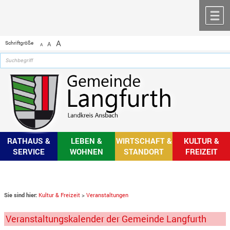
Zum Inhalt
,
zur Navigation
oder
zur Startseite
springen.
chließen
M
A
Schriftgröße
A
A
RATHAUS &
LEBEN &
WIRTSCHAFT &
KULTUR &
SERVICE
WOHNEN
STANDORT
FREIZEIT
Sie sind hier:
Kultur & Freizeit
>
Veranstaltungen
Veranstaltungskalender der Gemeinde Langfurth