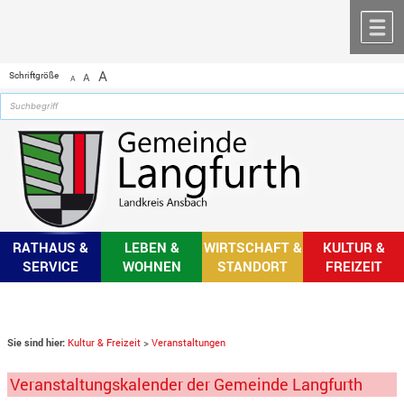
Zum Inhalt
,
zur Navigation
oder
zur Startseite
springen.
chließen
M
A
Schriftgröße
A
A
RATHAUS &
LEBEN &
WIRTSCHAFT &
KULTUR &
SERVICE
WOHNEN
STANDORT
FREIZEIT
Sie sind hier:
Kultur & Freizeit
>
Veranstaltungen
Veranstaltungskalender der Gemeinde Langfurth