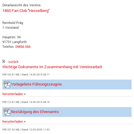
Detailansicht des Vereins
1860 Fan-Club "Hesselberg"
Reinhold Präg
1.Vorstand
Hauptstr. 34
91731 Langfurth
Telefon:
09856 566
zurück
Wichtige Dokumente im Zusammenhang mit Vereinsarbeit
PDF (32.61 KB)
Stand: 16.06.2015 08:17
Vorlageliste Führungszeugnis
herunterladen
>
PDF (12.81 KB)
Stand: 16.06.2015 08:18
Bestätigung des Ehrenamts
herunterladen
>
PDF (51.52 KB)
Stand: 12.03.2025 11:53