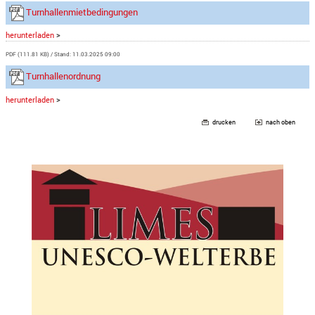
Turnhallenmietbedingungen
herunterladen
>
PDF (111.81 KB)
Stand: 11.03.2025 09:00
Turnhallenordnung
herunterladen
>
drucken
nach oben