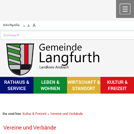
Zum Inhalt
,
zur Navigation
oder
zur Startseite
springen.
chließen
M
A
Schriftgröße
A
A
RATHAUS &
LEBEN &
WIRTSCHAFT &
KULTUR &
SERVICE
WOHNEN
STANDORT
FREIZEIT
Sie sind hier:
Kultur & Freizeit
>
Vereine und Verbände
Vereine und Verbände