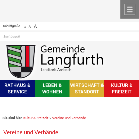
Zum Inhalt
,
zur Navigation
oder
zur Startseite
springen.
chließen
M
A
Schriftgröße
A
A
RATHAUS &
LEBEN &
WIRTSCHAFT &
KULTUR &
SERVICE
WOHNEN
STANDORT
FREIZEIT
Sie sind hier:
Kultur & Freizeit
>
Vereine und Verbände
Vereine und Verbände