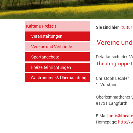
Kultur & Freizeit
Sie sind hier:
Kultur 
Veranstaltungen
Vereine un
Vereine und Verbände
Detailansicht des V
Sportangebote
Theatergruppe L
Freizeiteinrichtungen
Gastronomie & Übernachtung
Christoph Lechler
1. Vorstand
Oberkemmathener St
91731 Langfurth
E-Mail:
info@theate
Homepage:
http://