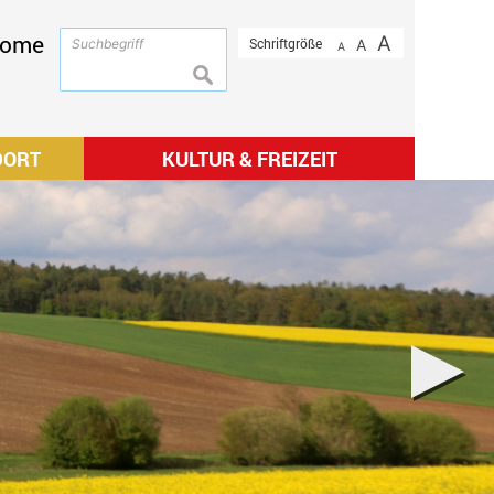
ome
A
Schriftgröße
A
A
suchen
DORT
KULTUR & FREIZEIT