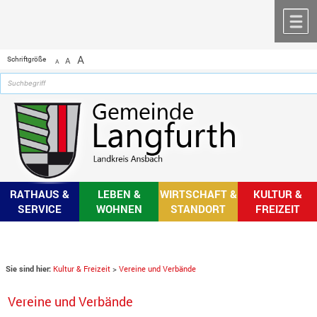
Zum Inhalt
,
zur Navigation
oder
zur Startseite
springen.
chließen
M
A
Schriftgröße
A
A
RATHAUS &
LEBEN &
WIRTSCHAFT &
KULTUR &
SERVICE
WOHNEN
STANDORT
FREIZEIT
Sie sind hier:
Kultur & Freizeit
>
Vereine und Verbände
Vereine und Verbände