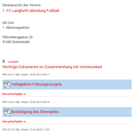
Detailansicht des Vereins
1. FC Langfurth Abteilung Fußball
Ulli Zeh
1. Abteilungsleiter
Föhrenberggasse 22
91550 Dinkelsbühl
zurück
Wichtige Dokumente im Zusammenhang mit Vereinsarbeit
PDF (32.61 KB)
Stand: 16.06.2015 08:17
Vorlageliste Führungszeugnis
herunterladen
>
PDF (12.81 KB)
Stand: 16.06.2015 08:18
Bestätigung des Ehrenamts
herunterladen
>
PDF (51.52 KB)
Stand: 12.03.2025 11:53