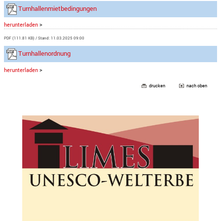
Turnhallenmietbedingungen
herunterladen
>
PDF (111.81 KB)
Stand: 11.03.2025 09:00
Turnhallenordnung
herunterladen
>
drucken
nach oben