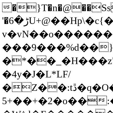
�}T�n�@��Ss
'�ڑ�6U+@��Hp\�c{�z��n��xN�����xƍ
v�vN��o�����
���9���%d��
�*��_�H���z"
�4y�J�L*LF/
�Z��:tڐ�q�O���O�go��`�mO�_w��^�M�o-
5+��+�2�o��