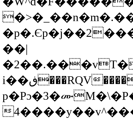
�W^d�F������
�>�_��n�m�.��
�p�.Єp�j��2��
��|
�2��.���vT�
i��ڧ���RQV����0������+�<��E�dZ���u����f.%,԰D�> ?
p�Pɔ�3�ሙM�\�P
4����y��v^�