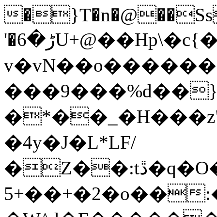
�}T�n�@��Ss
'�ڑ�6U+@��Hp\�c{�z��n��xN�����xƍ
v�vN��o�����
���9���%d��
�*��_�H���z"
�4y�J�L*LF/
�Z��:tڐ�q�O���O�go��`�mO�_w��^�M�o-
5+��+�2�o��