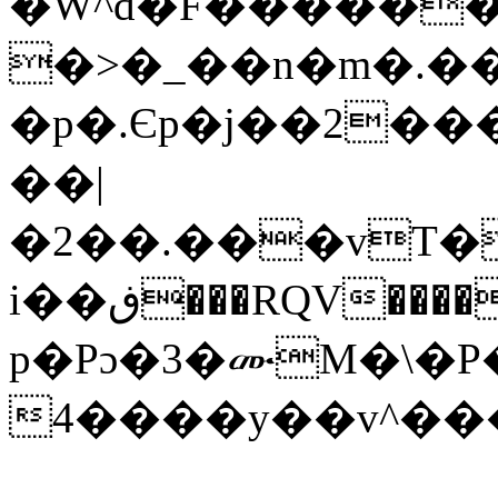
�W^d�F������
�>�_��n�m�.��
�p�.Єp�j��2��
��|
�2��.���vT�
i��ڧ���RQV����0������+�<��E�dZ���u����f.%,԰D�> ?
p�Pɔ�3�ሙM�\�P
4����y��v^�