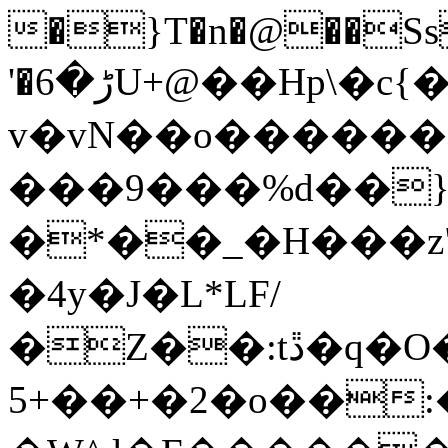
�}T�n�@��Ss
'�ڑ�6U+@��Hp\�c{�z��n��xN�����xƍ
v�vN��o�����
���9���%d��
�*��_�H���z"
�4y�J�L*LF/
�Z��:tڐ�q�O���O�go��`�mO�_w��^�M�o-
5+��+�2�o��