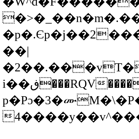
�W^d�F������
�>�_��n�m�.��
�p�.Єp�j��2��
��|
�2��.���vT�
i��ڧ���RQV����0������+�<��E�dZ���u����f.%,԰D�> ?
p�Pɔ�3�ሙM�\�P
4����y��v^�