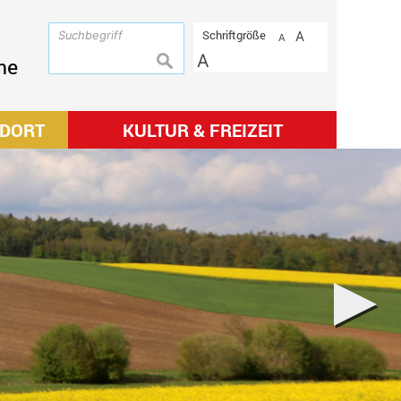
Schriftgröße
A
A
A
suchen
me
NDORT
KULTUR & FREIZEIT