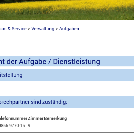
aus & Service
>
Verwaltung
>
Aufgaben
ht der Aufgabe / Dienstleistung
itstellung
rechpartner sind zuständig:
elefonnummer
Zimmer
Bemerkung
9856 9770-15
9