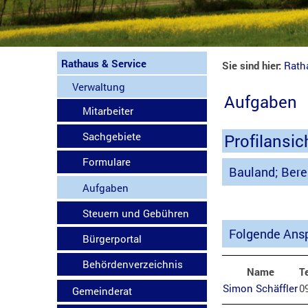
Rathaus & Service
Sie sind hier:
Rath
Verwaltung
Aufgaben
Mitarbeiter
Sachgebiete
Profilansic
Formulare
Bauland; Bere
Aufgaben
Steuern und Gebühren
Folgende Ansp
Bürgerportal
Behördenverzeichnis
Name
T
Simon Schäffler
0
Gemeinderat