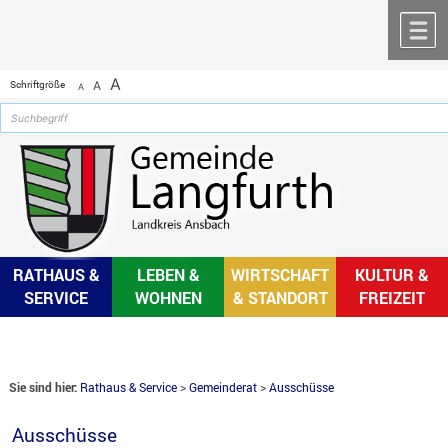
Zum Inhalt
,
zur Navigation
oder
zur Startseite
springen.
chließen
M
A
Schriftgröße
A
A
RATHAUS &
LEBEN &
WIRTSCHAFT
KULTUR &
SERVICE
WOHNEN
& STANDORT
FREIZEIT
Sie sind hier:
Rathaus & Service
>
Gemeinderat
>
Ausschüsse
Ausschüsse