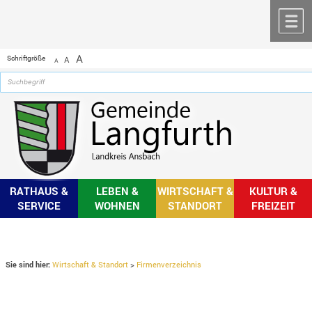
Zum Inhalt
,
zur Navigation
oder
zur Startseite
springen.
chließen
M
A
Schriftgröße
A
A
RATHAUS &
LEBEN &
WIRTSCHAFT &
KULTUR &
SERVICE
WOHNEN
STANDORT
FREIZEIT
Sie sind hier:
Wirtschaft & Standort
>
Firmenverzeichnis
Firmenverzeichnis