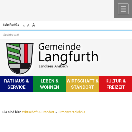
Zum Inhalt
,
zur Navigation
oder
zur Startseite
springen.
chließen
M
A
Schriftgröße
A
A
RATHAUS &
LEBEN &
WIRTSCHAFT &
KULTUR &
SERVICE
WOHNEN
STANDORT
FREIZEIT
Sie sind hier:
Wirtschaft & Standort
>
Firmenverzeichnis
Firmenverzeichnis