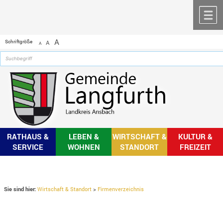
Zum Inhalt
,
zur Navigation
oder
zur Startseite
springen.
chließen
M
A
Schriftgröße
A
A
RATHAUS &
LEBEN &
WIRTSCHAFT &
KULTUR &
SERVICE
WOHNEN
STANDORT
FREIZEIT
Sie sind hier:
Wirtschaft & Standort
>
Firmenverzeichnis
Firmenverzeichnis