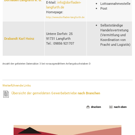
E-Mail:
info@dorfladen-
Lottoannahmestelle
langfurth.de
Post
Homepage:
http://www.dorfladen-langfurth.de
Selbstständige
Handelsvertretung
Untere Dorfstr. 25
(Vermittlung und
Drabandt Karl Heinz
91731 Langfurth
Koordination von
Tel.: 09856 921707
Fracht und Logistik)
Anzahl der gelisteten Datensätze: 3 bei vorausgewähltem Anfangsbuchstaben D
Weiterführende Links
Übersicht der gemeldeten Gewerbebetriebe
nach Branchen
drucken
nach oben