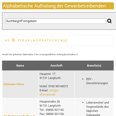
Alphabetische Auflistung der Gewerbetreibenden:
D
A
B
E
F
G
H
K
L
M
O
P
R
S
T
U
V
W
Z
ALLE
Anzahl der gelisteten Datensätze: 3 bei vorausgewähltem Anfangsbuchstaben D
Name
Anschrift
Branche(n)
Hauptstr. 17
91731 Langfurth
EDV -
Dienstleistungen
Dittmann Oliver
Mobil: 0160 99140073
E-Mail:
info@o-
dittmann.de
Hauptstraße 26
Lebensmittel und
91731 Langfurth
Gegenstände des
Tel.: 09856 921155
täglichen
Fax: 09856 921156
Gebrauchs
Dorfladen Langfurth e. G.