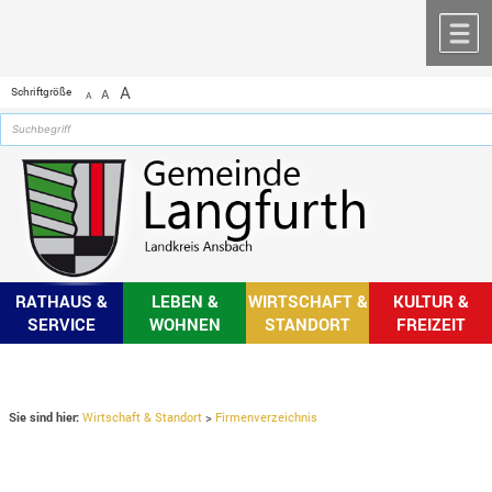
Zum Inhalt
,
zur Navigation
oder
zur Startseite
springen.
chließen
M
A
Schriftgröße
A
A
RATHAUS &
LEBEN &
WIRTSCHAFT &
KULTUR &
SERVICE
WOHNEN
STANDORT
FREIZEIT
Sie sind hier:
Wirtschaft & Standort
>
Firmenverzeichnis
Firmenverzeichnis