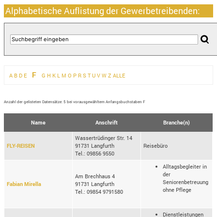
Alphabetische Auflistung der Gewerbetreibenden:
F
A
B
D
E
G
H
K
L
M
O
P
R
S
T
U
V
W
Z
ALLE
Anzahl der gelisteten Datensätze: 5 bei vorausgewähltem Anfangsbuchstaben F
Name
Anschrift
Branche(n)
Wassertrüdinger Str. 14
FLY-REISEN
91731 Langfurth
Reisebüro
Tel.: 09856 9550
Alltagsbegleiter in
der
Am Brechhaus 4
Seniorenbetreuung
Fabian Mirella
91731 Langfurth
ohne Pflege
Tel.: 09854 9791580
Dienstleistungen