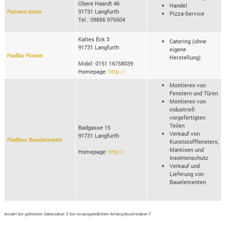
Obere Haardt 46
Handel
Ferriero Anita
91731 Langfurth
Pizza-Service
Tel.: 09856 976504
Kaltes Eck 3
Catering (ohne
91731 Langfurth
eigene
Fiedler Florian
Herstellung)
Mobil: 0151 16758039
Homepage:
http://
Montieren von
Fenstern und Türen
Montieren von
industriell
vorgefertigten
Teilen
Badgasse 15
Verkauf von
91731 Langfurth
Fiedlers Bauelemente
Kunststofffenstern,
Markisen und
Homepage:
http://
Insektenschutz
Verkauf und
Lieferung von
Bauelementen
Anzahl der gelisteten Datensätze: 5 bei vorausgewähltem Anfangsbuchstaben F