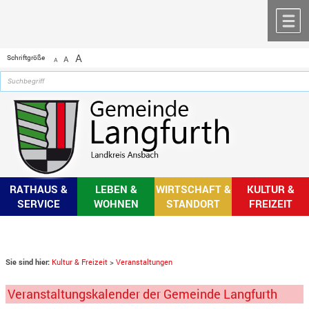
Zum Inhalt
,
zur Navigation
oder
zur Startseite
springen.
chließen
M
A
Schriftgröße
A
A
RATHAUS &
LEBEN &
WIRTSCHAFT &
KULTUR &
SERVICE
WOHNEN
STANDORT
FREIZEIT
Sie sind hier:
Kultur & Freizeit
>
Veranstaltungen
Veranstaltungskalender der Gemeinde Langfurth