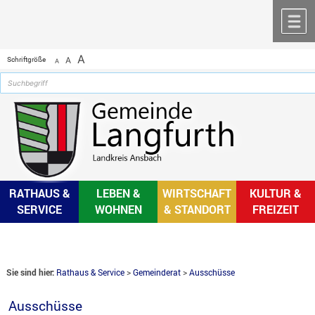
Zum Inhalt
,
zur Navigation
oder
zur Startseite
springen.
chließen
M
A
Schriftgröße
A
A
RATHAUS &
LEBEN &
WIRTSCHAFT
KULTUR &
SERVICE
WOHNEN
& STANDORT
FREIZEIT
Sie sind hier:
Rathaus & Service
>
Gemeinderat
>
Ausschüsse
Ausschüsse