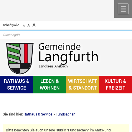
Zum Inhalt
,
zur Navigation
oder
zur Startseite
springen.
chließen
M
A
Schriftgröße
A
A
RATHAUS &
LEBEN &
WIRTSCHAFT
KULTUR &
SERVICE
WOHNEN
& STANDORT
FREIZEIT
Sie sind hier:
Rathaus & Service
>
Fundsachen
Bitte beachten Sie auch unsere Rubrik "Fundsachen" im Amts- und