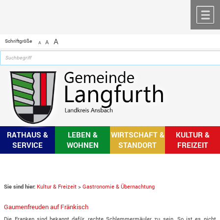
Zum Inhalt
,
zur Navigation
oder
zur Startseite
springen.
chließen
M
A
Schriftgröße
A
A
RATHAUS &
LEBEN &
WIRTSCHAFT &
KULTUR &
SERVICE
WOHNEN
STANDORT
FREIZEIT
Sie sind hier:
Kultur & Freizeit
>
Gastronomie & Übernachtung
Gaumenfreuden auf Fränkisch
Die Franken sind bekannt dafür, rechte Schlemmermäuler zu sein. So ist es nicht