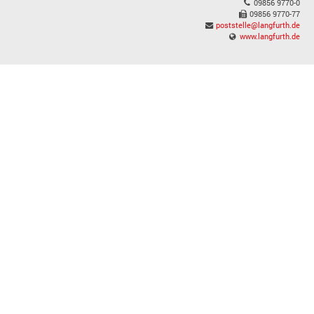
09856 9770-0
09856 9770-77
poststelle@langfurth.de
www.langfurth.de