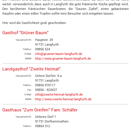
weiter verwunderlich, dass auch in Langfurth die gute fränkische Küche gepflegt wird.
Den berühmten fränkischen Sauerbraten, die "Sauren Zipfel", einen gebackenen
Karpfen oder einen edlen Tropfen sollte kein Besucher sich entgehen lassen.
Hier wird die Gastlichkeit groß geschrieben.
Gasthof "Grüner Baum"
Hauptstr. 29
Hausanschrift:
91731 Langfurth
09856 524
Telefon:
info@gruener-baum-langfurth.de
E-Mail:
http://www.gruener-baum-langfurth.de
WWW:
Landgasthof "Zweite Heimat"
Untere Dorfstr. 9 a
Hausanschrift:
91731 Langfurth
09856 976117
Telefon:
09856 - 922637
Fax:
info@zweite-heimat-langfurth.de
E-Mail:
http://www.zweite-heimat-langfurth.de
WWW:
Gasthaus "Zum Greifen" Fam. Schäfer
Unteres Dorf 1
Hausanschrift:
91731 Dorfkemmathen
09854 312
Telefon: