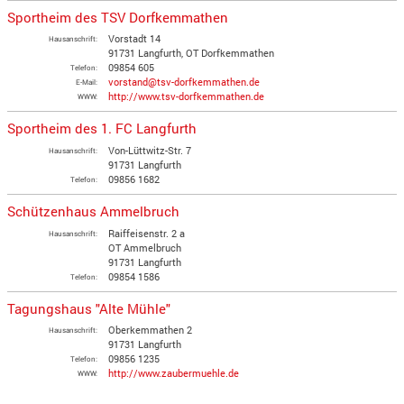
Sportheim des TSV Dorfkemmathen
Vorstadt 14
Hausanschrift:
91731 Langfurth, OT Dorfkemmathen
09854 605
Telefon:
vorstand@tsv-dorfkemmathen.de
E-Mail:
http://www.tsv-dorfkemmathen.de
WWW:
Sportheim des 1. FC Langfurth
Von-Lüttwitz-Str. 7
Hausanschrift:
91731 Langfurth
09856 1682
Telefon:
Schützenhaus Ammelbruch
Raiffeisenstr. 2 a
Hausanschrift:
OT Ammelbruch
91731 Langfurth
09854 1586
Telefon:
Tagungshaus "Alte Mühle"
Oberkemmathen 2
Hausanschrift:
91731 Langfurth
09856 1235
Telefon:
http://www.zaubermuehle.de
WWW: