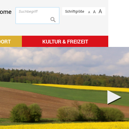
ome
A
Schriftgröße
A
A
suchen
DORT
KULTUR & FREIZEIT