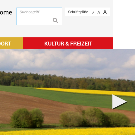
ome
A
Schriftgröße
A
A
suchen
DORT
KULTUR & FREIZEIT