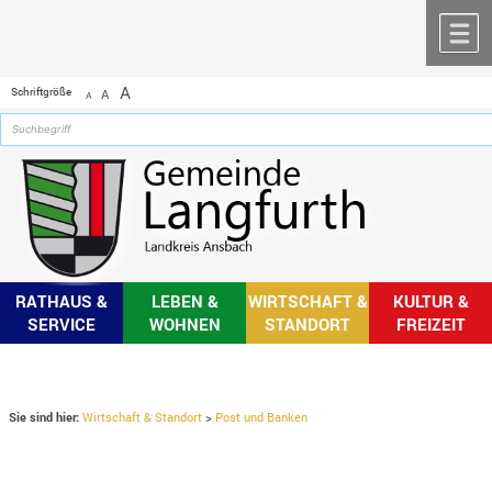
Zum Inhalt
,
zur Navigation
oder
zur Startseite
springen.
chließen
M
A
Schriftgröße
A
A
RATHAUS &
LEBEN &
WIRTSCHAFT &
KULTUR &
SERVICE
WOHNEN
STANDORT
FREIZEIT
Sie sind hier:
Wirtschaft & Standort
>
Post und Banken
Post und Banken