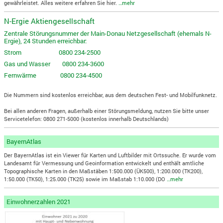
gewährleistet. Alles weitere erfahren Sie hier.
…mehr
N-Ergie Aktiengesellschaft
Zentrale Störungsnummer der Main-Donau Netzgesellschaft (ehemals N-
Ergie), 24 Stunden erreichbar:
Strom 0800 234-2500
Gas und Wasser 0800 234-3600
Fernwärme 0800 234-4500
Die Nummern sind kostenlos erreichbar, aus dem deutschen Fest- und Mobilfunknetz.
Bei allen anderen Fragen, außerhalb einer Störungsmeldung, nutzen Sie bitte unser
Servicetelefon: 0800 271-5000 (kostenlos innerhalb Deutschlands)
BayernAtlas
Der BayernAtlas ist ein Viewer für Karten und Luftbilder mit Ortssuche. Er wurde vom
Landesamt für Vermessung und Geoinformation entwickelt und enthält amtliche
Topographische Karten in den Maßstäben 1:500.000 (ÜK500), 1:200.000 (TK200),
1:50.000 (TK50), 1:25.000 (TK25) sowie im Maßstab 1:10.000 (DO
…mehr
Einwohnerzahlen 2021