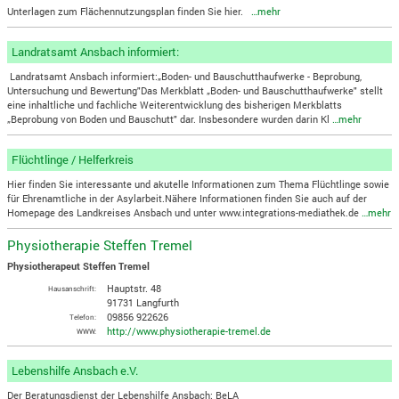
Unterlagen zum Flächennutzungsplan finden Sie hier.
…mehr
Landratsamt Ansbach informiert:
Landratsamt Ansbach informiert:„Boden- und Bauschutthaufwerke - Beprobung,
Untersuchung und Bewertung"Das Merkblatt „Boden- und Bauschutthaufwerke" stellt
eine inhaltliche und fachliche Weiterentwicklung des bisherigen Merkblatts
„Beprobung von Boden und Bauschutt" dar. Insbesondere wurden darin Kl
…mehr
Flüchtlinge / Helferkreis
Hier finden Sie interessante und akutelle Informationen zum Thema Flüchtlinge sowie
für Ehrenamtliche in der Asylarbeit.Nähere Informationen finden Sie auch auf der
Homepage des Landkreises Ansbach und unter www.integrations-mediathek.de
…mehr
Physiotherapie Steffen Tremel
Physiotherapeut Steffen Tremel
Hauptstr. 48
Hausanschrift:
91731 Langfurth
09856 922626
Telefon:
http://www.physiotherapie-tremel.de
WWW:
Lebenshilfe Ansbach e.V.
Der Beratungsdienst der Lebenshilfe Ansbach: BeLA