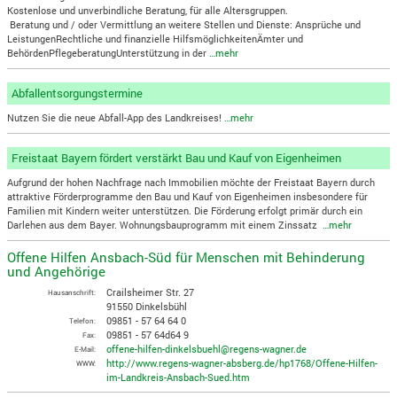
Kostenlose und unverbindliche Beratung, für alle Altersgruppen.
Beratung und / oder Vermittlung an weitere Stellen und Dienste: Ansprüche und
LeistungenRechtliche und finanzielle HilfsmöglichkeitenÄmter und
BehördenPflegeberatungUnterstützung in der
…mehr
Abfallentsorgungstermine
Nutzen Sie die neue Abfall-App des Landkreises!
…mehr
Freistaat Bayern fördert verstärkt Bau und Kauf von Eigenheimen
Aufgrund der hohen Nachfrage nach Immobilien möchte der Freistaat Bayern durch
attraktive Förderprogramme den Bau und Kauf von Eigenheimen insbesondere für
Familien mit Kindern weiter unterstützen. Die Förderung erfolgt primär durch ein
Darlehen aus dem Bayer. Wohnungsbauprogramm mit einem Zinssatz
…mehr
Offene Hilfen Ansbach-Süd für Menschen mit Behinderung
und Angehörige
Crailsheimer Str. 27
Hausanschrift:
91550 Dinkelsbühl
09851 - 57 64 64 0
Telefon:
09851 - 57 64d64 9
Fax:
offene-hilfen-dinkelsbuehl@regens-wagner.de
E-Mail:
http://www.regens-wagner-absberg.de/hp1768/Offene-Hilfen-
WWW:
im-Landkreis-Ansbach-Sued.htm