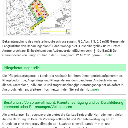
Bekanntmachung des Aufstellungsbeschlussesgem. § 2 Abs. 1 S. 2 BauGB Gemeinde
Langfurthfür den Bebauungsplan für das Wohngebiet „Hesselbergblick II“ im Ortsteil
Ammelbruch zur Einbeziehung von Außenbereichsflächen gem. § 13b BauGB Der
Gemeinderat von Langfurth hat in der Sitzung vom 12.10.2021 gemäß
…mehr
Pflegeberatungsstelle
Die Pflegeberatungsstelle Landkreis Ansbach hat ihren Dienstbetrieb aufgenommen.
Pflegebedürftige, Angehörige und Pflegende aus dem Landkreis Ansbach können
dieses kostenlose, individuelle und trägerunabhängige Beratungsangebot ab sofort in
Anspruch nehmen. Weitere Infos hierzu finden Sie auf der Ho
…mehr
Beratung zu Vorsorgevollmacht, Paientenverfügung und bei Durchführung
ehrenamtlicher Betreuungen/Vollmachten
Als anerkannter Betreuungsverein bietet die Caritas-Kreisstelle Herrieden seit vielen
Jahren Beratung im Bereich Vorsorgevollmacht und Patientenverfügung an. Im
Grunde ist eine Vorsorgevollmacht ab 18 Jahren sinnvoll, damit im Not- und