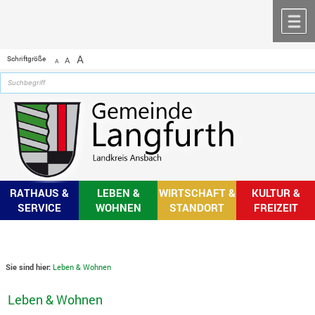
Zum Inhalt
,
zur Navigation
oder
zur Startseite
springen.
chließen
M
A
Schriftgröße
A
A
RATHAUS &
LEBEN &
WIRTSCHAFT &
KULTUR &
SERVICE
WOHNEN
STANDORT
FREIZEIT
Sie sind hier:
Leben & Wohnen
Leben & Wohnen