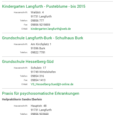
Kindergarten Langfurth - Pusteblume - bis 2015
Waldstr. 4
Hausanschrift:
91731 Langfurth
09856 777
Telefon:
09856 9219859
Fax:
kindergarten.langfurth@web.de
E-Mail:
Grundschule Langfurth-Burk - Schulhaus Burk
Am Kirchplatz 1
Hausanschrift:
91596 Burk
09822 7781
Telefon:
Grundschule Hesselberg-Süd
Schulstr. 17
Hausanschrift:
91749 Wittelshofen
09854 316
Telefon:
09854 1413
Fax:
VS_Hesselberg-Sued@t-online.de
E-Mail:
Praxis für psychosomatische Erkrankungen
Heilpraktikerin Sandra Eberlein
Hauptstr. 48
Hausanschrift:
91731 Langfurth
09856 922660
Telefon: