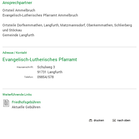
Ansprechpartner
Ortsteil Ammelbruch
Evangelisch-Lutherisches Pfarramt Ammelbruch
Ortsteile Dorfkemmathen, Langfurth, Matzmannsdorf, Oberkemmathen, Schlierberg
und Stöckau
Gemeinde Langfurth
Adresse / Kontakt
Evangelisch-Lutherisches Pfarramt
Schulweg 3
Hausanschrift:
91731 Langfurth
09854/578
Telefon:
Weiterführende Links
Friedhofsgebühren
Aktuelle Gebühren
drucken
nach oben