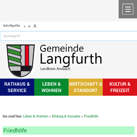
Zum Inhalt
,
zur Navigation
oder
zur Startseite
springen.
chließen
M
A
Schriftgröße
A
A
RATHAUS &
LEBEN &
WIRTSCHAFT &
KULTUR &
SERVICE
WOHNEN
STANDORT
FREIZEIT
Sie sind hier:
Leben & Wohnen
>
Bildung & Soziales
>
Friedhöfe
Friedhöfe