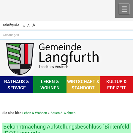
Zum Inhalt
,
zur Navigation
oder
zur Startseite
springen.
chließen
M
A
Schriftgröße
A
A
RATHAUS &
LEBEN &
WIRTSCHAFT &
KULTUR &
SERVICE
WOHNEN
STANDORT
FREIZEIT
Sie sind hier:
Leben & Wohnen
>
Bauen & Wohnen
Bekanntmachung Aufstellungsbeschluss "Birkenfeld
II" OT Langfurth