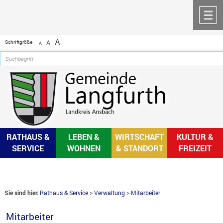
Zum Inhalt
,
zur Navigation
oder
zur Startseite
springen.
chließen
M
A
Schriftgröße
A
A
RATHAUS &
LEBEN &
WIRTSCHAFT
KULTUR &
SERVICE
WOHNEN
& STANDORT
FREIZEIT
Sie sind hier:
Rathaus & Service
>
Verwaltung
>
Mitarbeiter
Mitarbeiter