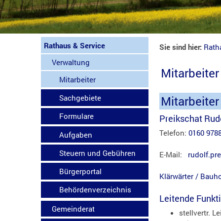
Rathaus & Service
Sie sind hier:
Rath
Verwaltung
Mitarbeiter
Mitarbeiter
Sachgebiete
Mitarbeiter
Formulare
Preikschat Rud
Telefon:
0160 978
Aufgaben
Steuern und Gebühren
E-Mail:
rudolf.pr
Bürgerportal
Klärwärter / Bauh
Behördenverzeichnis
Leitende Funkt
Gemeinderat
stellvertr. L