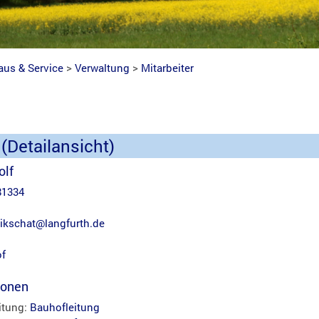
aus & Service
>
Verwaltung
>
Mitarbeiter
 (Detailansicht)
olf
81334
eikschat@langfurth.de
of
ionen
eitung:
Bauhofleitung