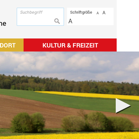
Schriftgröße
A
A
A
suchen
me
NDORT
KULTUR & FREIZEIT