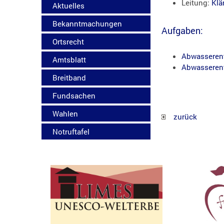
Leitung:
Klä
Aktuelles
Bekanntmachungen
Aufgaben:
Ortsrecht
Abwasseren
Amtsblatt
Abwasserent
Breitband
Fundsachen
Wahlen
zurück
Notruftafel