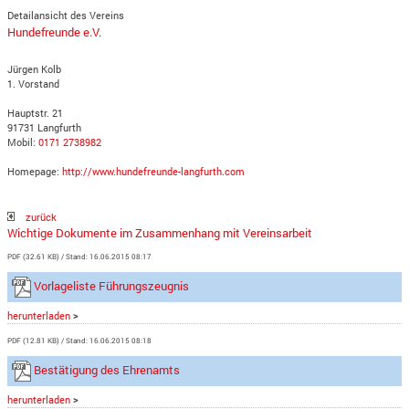
Detailansicht des Vereins
Hundefreunde e.V.
Jürgen Kolb
1. Vorstand
Hauptstr. 21
91731 Langfurth
Mobil:
0171 2738982
Homepage:
http://www.hundefreunde-langfurth.com
zurück
Wichtige Dokumente im Zusammenhang mit Vereinsarbeit
PDF (32.61 KB)
Stand: 16.06.2015 08:17
Vorlageliste Führungszeugnis
herunterladen
>
PDF (12.81 KB)
Stand: 16.06.2015 08:18
Bestätigung des Ehrenamts
herunterladen
>