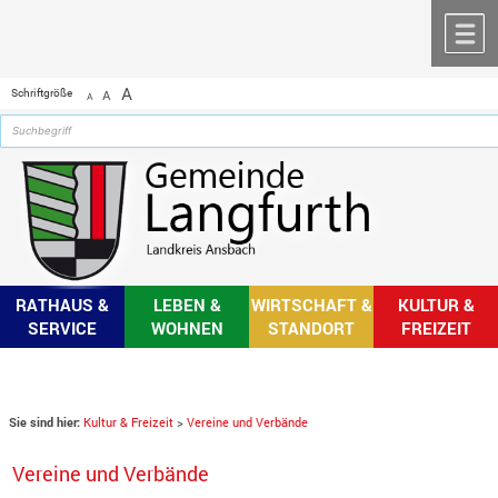
Zum Inhalt
,
zur Navigation
oder
zur Startseite
springen.
chließen
M
A
Schriftgröße
A
A
RATHAUS &
LEBEN &
WIRTSCHAFT &
KULTUR &
SERVICE
WOHNEN
STANDORT
FREIZEIT
Sie sind hier:
Kultur & Freizeit
>
Vereine und Verbände
Vereine und Verbände