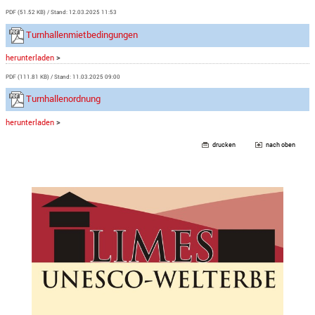
PDF (51.52 KB)
Stand: 12.03.2025 11:53
Turnhallenmietbedingungen
herunterladen
>
PDF (111.81 KB)
Stand: 11.03.2025 09:00
Turnhallenordnung
herunterladen
>
drucken
nach oben