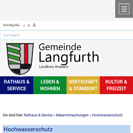
Zum Inhalt
,
zur Navigation
oder
zur Startseite
springen.
chließen
M
A
Schriftgröße
A
A
RATHAUS &
LEBEN &
WIRTSCHAFT
KULTUR &
SERVICE
WOHNEN
& STANDORT
FREIZEIT
Sie sind hier:
Rathaus & Service
>
Bekanntmachungen
>
Hochwasserschutz
Hochwasserschutz