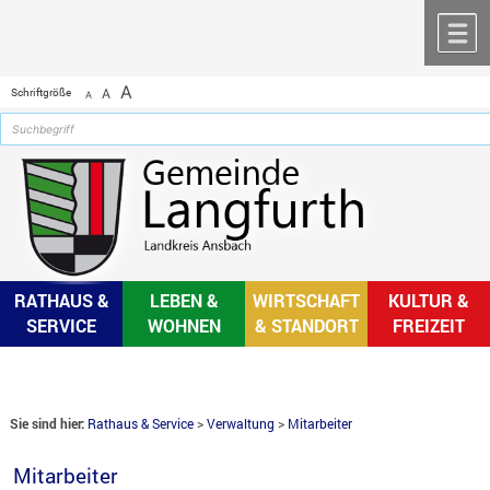
Zum Inhalt
,
zur Navigation
oder
zur Startseite
springen.
chließen
M
A
Schriftgröße
A
A
RATHAUS &
LEBEN &
WIRTSCHAFT
KULTUR &
SERVICE
WOHNEN
& STANDORT
FREIZEIT
Sie sind hier:
Rathaus & Service
>
Verwaltung
>
Mitarbeiter
Mitarbeiter