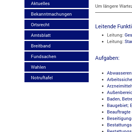
Aktuelles
Um längere Wartez
Bekanntmachungen
Ortsrecht
Leitende Funkt
Leitung:
Ges
Amtsblatt
Leitung:
Sta
Breitband
Fundsachen
Aufgaben:
Wahlen
Abwasserent
Notruftafel
Arbeitssich
Arzneimitte
Außenbereic
Baden, Betr
Baugebiet; 
Beauftragte
Beseitigung
Bestattungs
Bestattungs