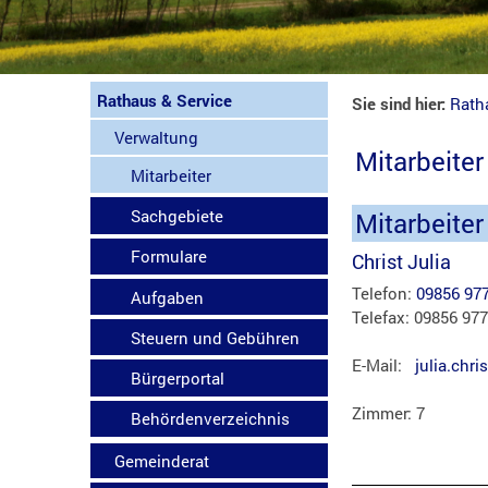
Rathaus & Service
Sie sind hier:
Rath
Verwaltung
Mitarbeiter
Mitarbeiter
Sachgebiete
Mitarbeiter
Formulare
Christ Julia
Telefon:
09856 97
Aufgaben
Telefax: 09856 97
Steuern und Gebühren
E-Mail:
julia.chr
Bürgerportal
Zimmer: 7
Behördenverzeichnis
Gemeinderat