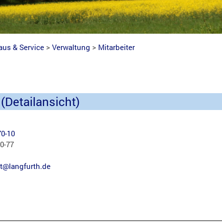
aus & Service
>
Verwaltung
>
Mitarbeiter
 (Detailansicht)
70-10
70-77
ist@langfurth.de