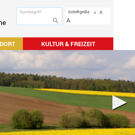
Schriftgröße
A
A
A
suchen
me
NDORT
KULTUR & FREIZEIT