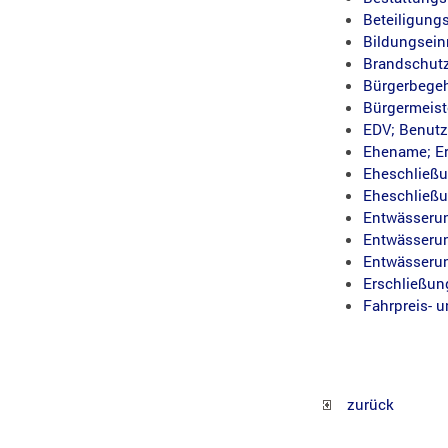
Beteiligung
Bildungsein
Brandschutz
Bürgerbegeh
Bürgermeist
EDV; Benut
Ehename; Er
Eheschließu
Eheschließ
Entwässerun
Entwässerun
Entwässerun
Erschließun
Fahrpreis- 
zurück