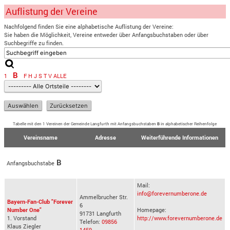
Auflistung der Vereine
Nachfolgend finden Sie eine alphabetische Auflistung der Vereine:
Sie haben die Möglichkeit, Vereine entweder über Anfangsbuchstaben oder über
Suchbegriffe zu finden.
B
1
F
H
J
S
T
V
ALLE
Tabelle mit den 1 Vereinen der Gemeinde Langfurth mit Anfangsbuchstaben
B
in alphabetischer Reihenfolge
Vereinsname
Adresse
Weiterführende Informationen
B
Anfangsbuchstabe
Mail:
info@forevernumberone.de
Ammelbrucher Str.
Bayern-Fan-Club "Forever
6
Number One"
Homepage:
91731 Langfurth
1. Vorstand
http://www.forevernumberone.de
Telefon:
09856
Klaus Ziegler
1459