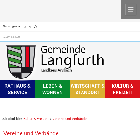
Zum Inhalt
,
zur Navigation
oder
zur Startseite
springen.
chließen
M
A
Schriftgröße
A
A
RATHAUS &
LEBEN &
WIRTSCHAFT &
KULTUR &
SERVICE
WOHNEN
STANDORT
FREIZEIT
Sie sind hier:
Kultur & Freizeit
>
Vereine und Verbände
Vereine und Verbände