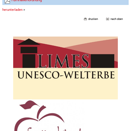
herunterladen
>
drucken
nach oben