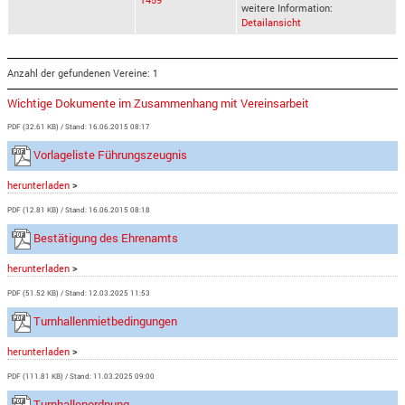
weitere Information:
Detailansicht
Anzahl der gefundenen Vereine: 1
Wichtige Dokumente im Zusammenhang mit Vereinsarbeit
PDF (32.61 KB)
Stand: 16.06.2015 08:17
Vorlageliste Führungszeugnis
herunterladen
>
PDF (12.81 KB)
Stand: 16.06.2015 08:18
Bestätigung des Ehrenamts
herunterladen
>
PDF (51.52 KB)
Stand: 12.03.2025 11:53
Turnhallenmietbedingungen
herunterladen
>
PDF (111.81 KB)
Stand: 11.03.2025 09:00
Turnhallenordnung