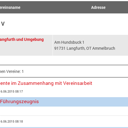
ereinsname
Adresse
V
Langfurth und Umgebung
Am Hundsbuck 1
91731 Langfurth, OT Ammelbruch
en Vereine: 1
ente im Zusammenhang mit Vereinsarbeit
16.06.2015 08:17
e Führungszeugnis
16.06.2015 08:18