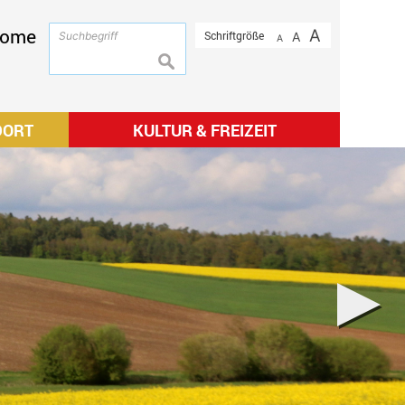
ome
A
Schriftgröße
A
A
suchen
DORT
KULTUR & FREIZEIT