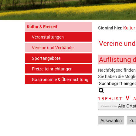
Kultur & Freizeit
Sie sind hier:
Kultur 
Veranstaltungen
Vereine un
Vereine und Verbände
Auflistung 
Sportangebote
Freizeiteinrichtungen
Nachfolgend finden 
Sie haben die Mögli
Gastronomie & Übernachtung
V
1
B
F
H
J
S
T
A